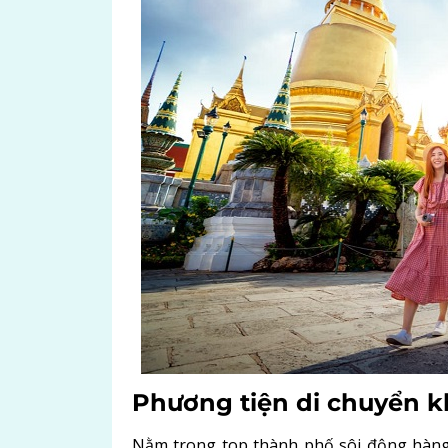
Phương tiện di chuyển k
Nằm trong top thành phố sôi động hàng