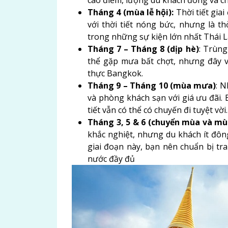
cao điểm, lượng du khách đông và chi
Tháng 4 (mùa lễ hội):
Thời tiết gia
với thời tiết nóng bức, nhưng là t
trong những sự kiện lớn nhất Thái L
Tháng 7 – Tháng 8 (dịp hè)
: Trùng
thể gặp mưa bất chợt, nhưng đây v
thực Bangkok.
Tháng 9 – Tháng 10 (mùa mưa)
: N
và phòng khách sạn với giá ưu đãi. 
tiết vẫn có thể có chuyến đi tuyệt vời.
Tháng 3, 5 & 6 (chuyển mùa và m
khắc nghiệt, nhưng du khách ít đông
giai đoạn này, bạn nên chuẩn bị t
nước đầy đủ