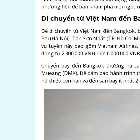
phương tiện để bạn khám phá mọi ngóc n
Di chuyển từ Việt Nam đến 
Để di chuyển từ Việt Nam đến Bangkok, b
Bài (Hà Nội), Tân Sơn Nhất (TP. Hồ Chí 
vụ tuyến này bao gồm Vietnam Airlines, V
động từ 2.300.000 VNĐ đến 6.000.000 VNĐ,
Chuyến bay đến Bangkok thường hạ cán
Mueang (DMK). Để đảm bảo hành trình thu
hộ chiếu còn hạn và đến sân bay ít nhất 2-