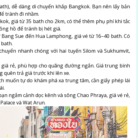
ath), dễ dàng di chuyển khắp Bangkok. Bạn nên lấy bản
để tránh đi nhầm.
ok, giá từ 35 bath cho 2km, có thể thêm phụ phí khi tắc
ồng hồ để tránh bị hét giá.
 Bang Sue đến Hua Lamphong, giá vé từ 16–40 bath. Có
 bath.
 chuyển nhanh chóng với hai tuyến Silom và Sukhumvit,
 giá rẻ, phù hợp cho quãng đường ngắn. Giá trung bình
quên trả giá trước khi lên xe.
h muốn tự do khám phá xa trung tâm, cần giấy phép lái
ái.
bạn ngắm cảnh dọc kênh và sông Chao Phraya, giá vé rẻ,
Palace và Wat Arun.