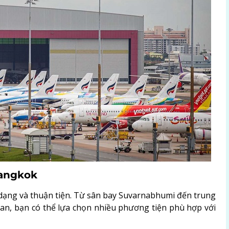
Bangkok
dạng và thuận tiện. Từ sân bay Suvarnabhumi đến trung
an, bạn có thể lựa chọn nhiều phương tiện phù hợp với