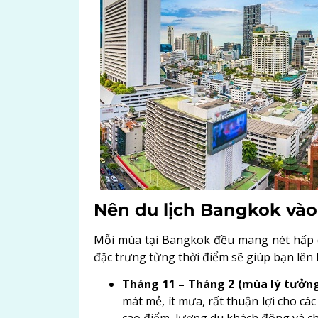
Nên du lịch Bangkok vào
Mỗi mùa tại Bangkok đều mang nét hấp dẫ
đặc trưng từng thời điểm sẽ giúp bạn lên
Tháng 11 – Tháng 2 (mùa lý tưởn
mát mẻ, ít mưa, rất thuận lợi cho cá